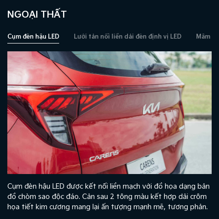
NGOẠI THẤT
Cụm đèn hậu LED
Lưới tản nối liền dải đèn định vị LED
Mâm xe 
Cụm đèn hậu LED được kết nối liền mạch với đồ họa dạng bản
đồ chòm sao độc đáo. Cản sau 2 tông màu kết hợp dải crôm
họa tiết kim cương mang lại ấn tượng mạnh mẽ, tương phản.