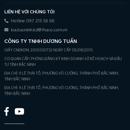
LIÊN HỆ VỚI CHÚNG TÔI
Hotline 097 215 56 66
kia.bacninh.kd@thaco.com.vn
CÔNG TY TNHH DƯƠNG TUẤN
GIẤY CNĐKDN: 2300330732 NGÀY CẤP 05/08/2015
CƠ QUAN CẤP: PHÒNG ĐĂNG KÝ KINH DOANH SỞ KẾ HOẠCH VÀ ĐẦU
TƯ TỈNH BẮC NINH
ĐỊA CHỈ: 9 LÊ THÁI TỔ, PHƯỜNG VÕ CƯỜNG, THÀNH PHỐ BẮC NINH,
TỈNH BẮC NINH
ĐỊA CHỈ: 9 LÊ THÁI TỔ, PHƯỜNG VÕ CƯỜNG, THÀNH PHỐ BẮC NINH,
TỈNH BẮC NINH