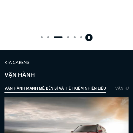
KIA CARENS
VẬN HÀNH
VẬN HÀNH MẠNH MẼ, BỀN BỈ VÀ TIẾT KIỆM NHIÊN LIỆU
VẬN HÀN