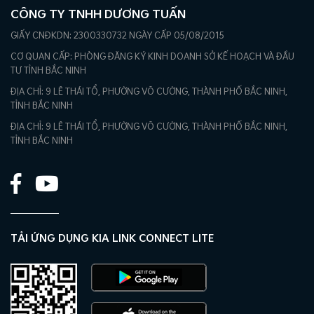
CÔNG TY TNHH DƯƠNG TUẤN
GIẤY CNĐKDN: 2300330732 NGÀY CẤP 05/08/2015
CƠ QUAN CẤP: PHÒNG ĐĂNG KÝ KINH DOANH SỞ KẾ HOẠCH VÀ ĐẦU
TƯ TỈNH BẮC NINH
ĐỊA CHỈ: 9 LÊ THÁI TỔ, PHƯỜNG VÕ CƯỜNG, THÀNH PHỐ BẮC NINH,
TỈNH BẮC NINH
ĐỊA CHỈ: 9 LÊ THÁI TỔ, PHƯỜNG VÕ CƯỜNG, THÀNH PHỐ BẮC NINH,
TỈNH BẮC NINH
TẢI ỨNG DỤNG KIA LINK CONNECT LITE