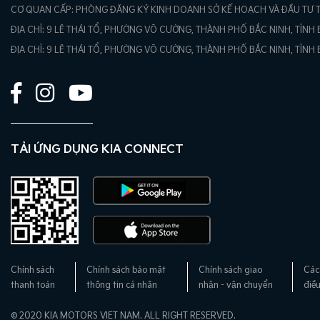
CƠ QUAN CẤP: PHÒNG ĐĂNG KÝ KINH DOANH SỞ KẾ HOẠCH VÀ ĐẦU TƯ T
ĐỊA CHỈ: 9 LÊ THÁI TỔ, PHƯỜNG VÕ CƯỜNG, THÀNH PHỐ BẮC NINH, TỈNH
ĐỊA CHỈ: 9 LÊ THÁI TỔ, PHƯỜNG VÕ CƯỜNG, THÀNH PHỐ BẮC NINH, TỈNH
TẢI ỨNG DỤNG KIA CONNECT
Chính sách
Chính sách bảo mật
Chính sách giao
Các
thanh toán
thông tin cá nhân
nhận - vận chuyển
điề
© 2020 KIA MOTORS VIET NAM. ALL RIGHT RESERVED.