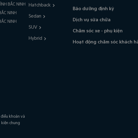
ỈNH BẮC NINH
Hatchback
Bảo dưỡng định kỳ
 BẮC NINH
Sedan
Dịch vụ sửa chữa
 BẮC NINH
SUV
Chăm sóc xe - phụ kiện
Hybrid
Hoạt động chăm sóc khách h
 điều khoản và
u kiện chung