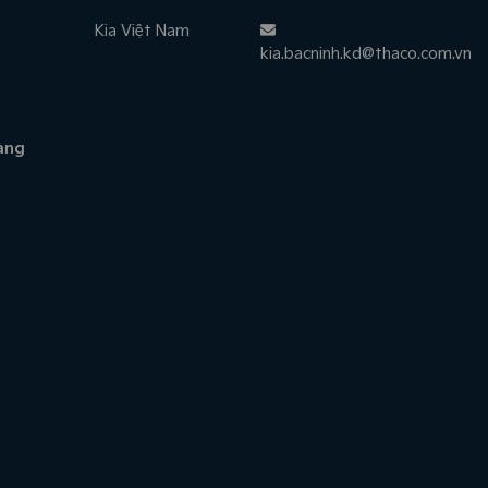
Kia Việt Nam
kia.bacninh.kd@thaco.com.vn
àng