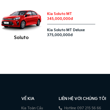
Kia Soluto MT
345,000,000đ
Kia Soluto MT Deluxe
375,000,000đ
Soluto
VỀ KIA
LIÊN HỆ VỚI CHÚNG TÔI
Kia Toàn Cầu
Hotline 097 215 56 66