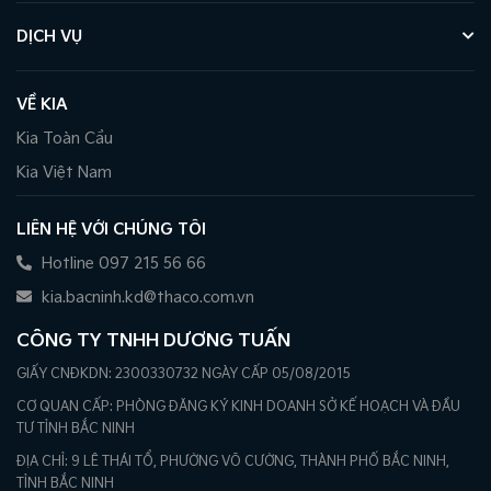
DỊCH VỤ
VỀ KIA
Kia Toàn Cầu
Kia Việt Nam
LIÊN HỆ VỚI CHÚNG TÔI
Hotline 097 215 56 66
kia.bacninh.kd@thaco.com.vn
CÔNG TY TNHH DƯƠNG TUẤN
GIẤY CNĐKDN: 2300330732 NGÀY CẤP 05/08/2015
CƠ QUAN CẤP: PHÒNG ĐĂNG KÝ KINH DOANH SỞ KẾ HOẠCH VÀ ĐẦU
TƯ TỈNH BẮC NINH
ĐỊA CHỈ: 9 LÊ THÁI TỔ, PHƯỜNG VÕ CƯỜNG, THÀNH PHỐ BẮC NINH,
TỈNH BẮC NINH